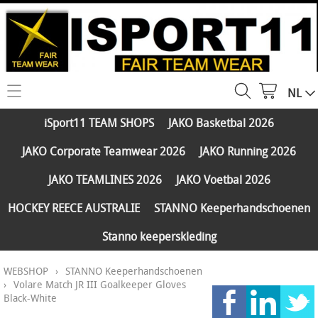
NL
HOME
iSport11 TEAM SHOPS
JAKO Basketbal 2026
WEBSHOP
JAKO Corporate Teamwear 2026
JAKO Running 2026
iSport11 TEAM SHOPS
SERVICES
JAKO TEAMLINES 2026
JAKO Voetbal 2026
JAKO Basketbal 2026
PARTNERS
HOCKEY REECE AUSTRALIE
STANNO Keeperhandschoenen
JAKO Corporate Teamwear 2026
Stanno keeperskleding
FAQ
JAKO Running 2026
WEBSHOP
›
STANNO Keeperhandschoenen
Klantengroepen
CONTACT
JAKO TEAMLINES 2026
›
Volare Match JR III Goalkeeper Gloves
Black-White
Verzending - betaling
JAKO Voetbal 2026
MY ISPORT11