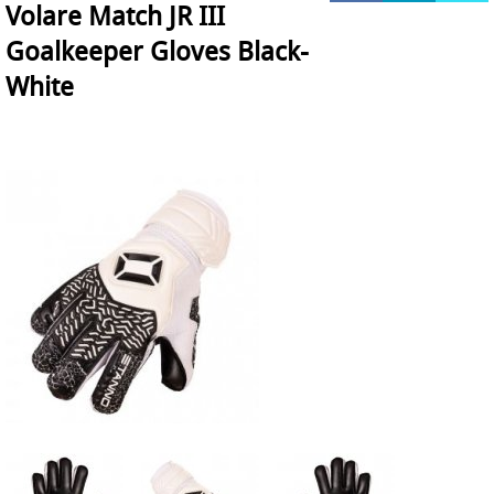
Volare Match JR III
HOCKEY REECE AUSTRALIE
Goalkeeper Gloves Black-
JAKO Matentabellen
STANNO Keeperhandschoenen
White
Stanno keeperskleding