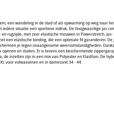
rein, een wandeling in de stad of als opwarming op weg naar he
 iedere situatie een sportieve indruk. De hoogwaardige jas co
 en rugzijde, met zeer elastische mouwen in Powerstretch. Jas-
et een elastische binding, die een optimale fit garanderen. De
hermen je tegen onaangename weersomstandigheden. Dankzi
jes openen en sluiten. Er is tevens een beschermende zippergara
a, de inzetten zijn in een mix van Polyester en Elasthan. De h
3XL voor volwassenen en in damessnit 34 - 44.