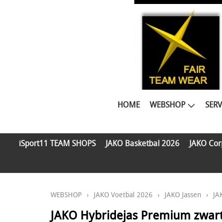
HOME
WEBSHOP
SERV
iSport11 TEAM SHOPS
JAKO Basketbal 2026
JAKO Cor
WEBSHOP
›
JAKO Voetbal 2026
›
JAKO Jassen
›
JA
JAKO Hybridejas Premium zwar