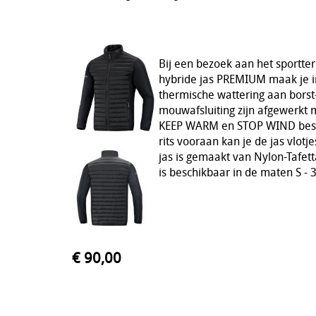
Bij een bezoek aan het sportte
hybride jas PREMIUM maak je in
thermische wattering aan borst-
mouwafsluiting zijn afgewerkt m
KEEP WARM en STOP WIND besc
rits vooraan kan je de jas vlot
jas is gemaakt van Nylon-Tafett
is beschikbaar in de maten S - 
€ 90,00