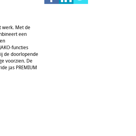
t werk. Met de
mbineert een
 en
 JAKO-functies
j de doorlopende
ge voorzien. De
ybride jas PREMIUM