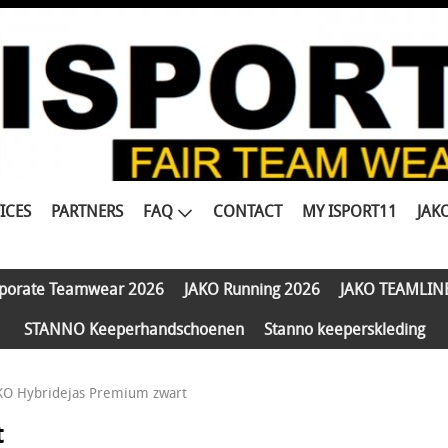
ICES
PARTNERS
FAQ
CONTACT
MY ISPORT11
JAK
porate Teamwear 2026
JAKO Running 2026
JAKO TEAMLIN
STANNO Keeperhandschoenen
Stanno keeperskleding
KO Hybridejas Premium zwart
t