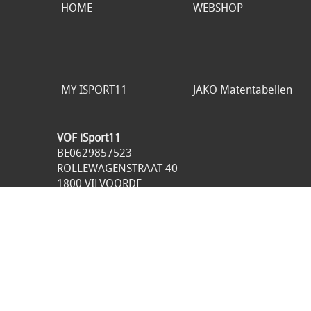
HOME
WEBSHOP
MY ISPORT11
JAKO Matentabellen
VOF iSport11
BE0629857523
ROLLEWAGENSTRAAT 40
1800 VILVOORDE
België
049893.98.21