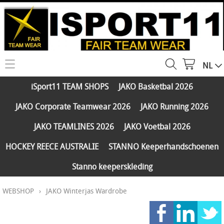
NL
HOME
iSport11 TEAM SHOPS
JAKO Basketbal 2026
WEBSHOP
JAKO Corporate Teamwear 2026
JAKO Running 2026
iSport11 TEAM SHOPS
SERVICES
JAKO TEAMLINES 2026
JAKO Voetbal 2026
JAKO Basketbal 2026
PARTNERS
HOCKEY REECE AUSTRALIE
STANNO Keeperhandschoenen
JAKO Corporate Teamwear 2026
Stanno keeperskleding
FAQ
JAKO Running 2026
WEBSHOP
›
JAKO Winterjas Wardrobe
Klantengroepen
CONTACT
JAKO TEAMLINES 2026
Verzending - betaling
JAKO Voetbal 2026
MY ISPORT11