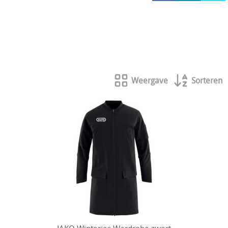
HOCKEY REECE AUSTRALIE
JAKO Matentabellen
STANNO Keeperhandschoenen
Stanno keeperskleding
Weergave
Sorteren