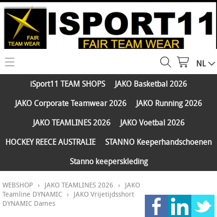
NL
HOME
iSport11 TEAM SHOPS
JAKO Basketbal 2026
WEBSHOP
JAKO Corporate Teamwear 2026
JAKO Running 2026
iSport11 TEAM SHOPS
SERVICES
JAKO TEAMLINES 2026
JAKO Voetbal 2026
JAKO Basketbal 2026
PARTNERS
HOCKEY REECE AUSTRALIE
STANNO Keeperhandschoenen
JAKO Corporate Teamwear 2026
Stanno keeperskleding
FAQ
JAKO Running 2026
WEBSHOP
›
JAKO TEAMLINES 2026
›
JAKO
Klantengroepen
CONTACT
JAKO TEAMLINES 2026
Teamline DYNAMIC
›
JAKO Vrijetijdsshort
DYNAMIC Dames
Verzending - betaling
JAKO Voetbal 2026
MY ISPORT11