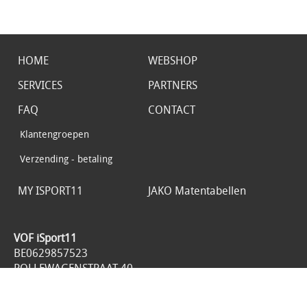
HOME
WEBSHOP
SERVICES
PARTNERS
FAQ
CONTACT
Klantengroepen
Verzending - betaling
MY ISPORT11
JAKO Matentabellen
VOF iSport11
BE0629857523
ROLLEWAGENSTRAAT 40
1800 VILVOORDE
België