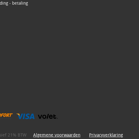
ing - betaling
lusief 21% BTW
Algemene voorwaarden
Privacyverklaring