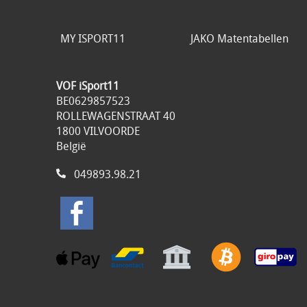
MY ISPORT11
JAKO Matentabellen
VOF iSport11
BE0629857523
ROLLEWAGENSTRAAT 40
1800 VILVOORDE
België
049893.98.21