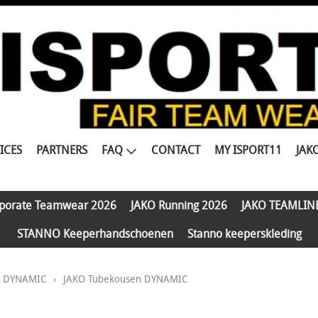
ICES
PARTNERS
FAQ
CONTACT
MY ISPORT11
JAK
porate Teamwear 2026
JAKO Running 2026
JAKO TEAMLIN
STANNO Keeperhandschoenen
Stanno keeperskleding
e DYNAMIC
›
JAKO Tubekousen DYNAMIC