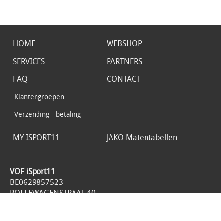
HOME
WEBSHOP
SERVICES
PARTNERS
FAQ
CONTACT
Klantengroepen
Verzending - betaling
MY ISPORT11
JAKO Matentabellen
VOF iSport11
BE0629857523
ROLLEWAGENSTRAAT 40
1800 VILVOORDE
België