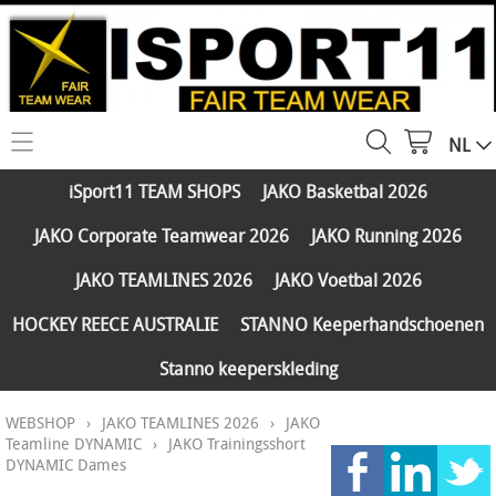
NL
HOME
iSport11 TEAM SHOPS
JAKO Basketbal 2026
WEBSHOP
JAKO Corporate Teamwear 2026
JAKO Running 2026
iSport11 TEAM SHOPS
SERVICES
JAKO TEAMLINES 2026
JAKO Voetbal 2026
JAKO Basketbal 2026
PARTNERS
HOCKEY REECE AUSTRALIE
STANNO Keeperhandschoenen
JAKO Corporate Teamwear 2026
Stanno keeperskleding
FAQ
JAKO Running 2026
WEBSHOP
›
JAKO TEAMLINES 2026
›
JAKO
Klantengroepen
CONTACT
JAKO TEAMLINES 2026
Teamline DYNAMIC
›
JAKO Trainingsshort
DYNAMIC Dames
Verzending - betaling
JAKO Voetbal 2026
MY ISPORT11