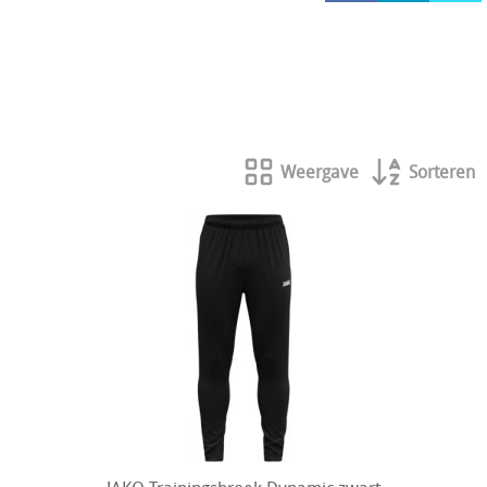
HOCKEY REECE AUSTRALIE
JAKO Matentabellen
STANNO Keeperhandschoenen
Stanno keeperskleding
Weergave
Sorteren