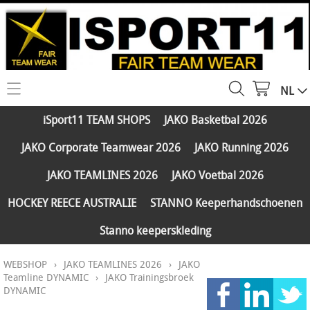
NL
HOME
iSport11 TEAM SHOPS
JAKO Basketbal 2026
WEBSHOP
JAKO Corporate Teamwear 2026
JAKO Running 2026
iSport11 TEAM SHOPS
SERVICES
JAKO TEAMLINES 2026
JAKO Voetbal 2026
JAKO Basketbal 2026
PARTNERS
HOCKEY REECE AUSTRALIE
STANNO Keeperhandschoenen
JAKO Corporate Teamwear 2026
Stanno keeperskleding
FAQ
JAKO Running 2026
WEBSHOP
›
JAKO TEAMLINES 2026
›
JAKO
Klantengroepen
CONTACT
JAKO TEAMLINES 2026
Teamline DYNAMIC
›
JAKO Trainingsbroek
DYNAMIC
Verzending - betaling
JAKO Voetbal 2026
MY ISPORT11