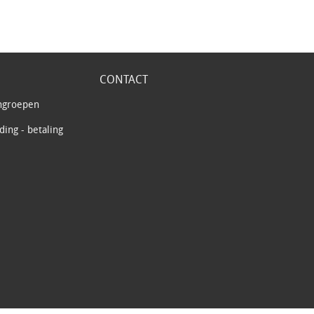
CONTACT
ngroepen
ing - betaling