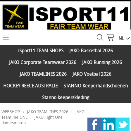
NL
HOME
iSport11 TEAM SHOPS
JAKO Basketbal 2026
WEBSHOP
JAKO Corporate Teamwear 2026
JAKO Running 2026
iSport11 TEAM SHOPS
SERVICES
JAKO TEAMLINES 2026
JAKO Voetbal 2026
JAKO Basketbal 2026
PARTNERS
HOCKEY REECE AUSTRALIE
STANNO Keeperhandschoenen
JAKO Corporate Teamwear 2026
Stanno keeperskleding
FAQ
JAKO Running 2026
WEBSHOP
›
JAKO TEAMLINES 2026
›
JAKO
Klantengroepen
CONTACT
JAKO TEAMLINES 2026
Teamline ONE
›
JAKO Tight One
damesmaten
Verzending - betaling
JAKO Voetbal 2026
MY ISPORT11