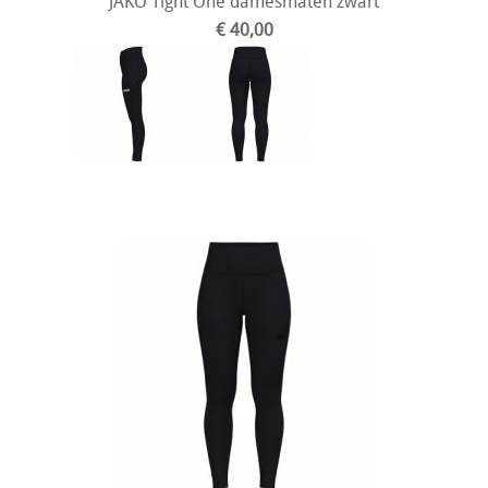
JAKO Tight One damesmaten zwart
€ 40,00