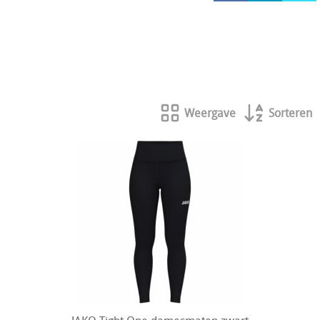
HOCKEY REECE AUSTRALIE
JAKO Matentabellen
STANNO Keeperhandschoenen
Stanno keeperskleding
Weergave
Sorteren