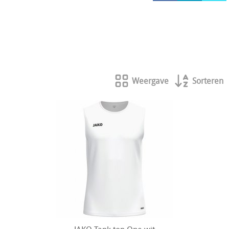
HOCKEY REECE AUSTRALIE
JAKO Matentabellen
STANNO Keeperhandschoenen
Stanno keeperskleding
Weergave
Sorteren