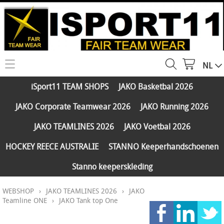
NL
HOME
iSport11 TEAM SHOPS
JAKO Basketbal 2026
WEBSHOP
JAKO Corporate Teamwear 2026
JAKO Running 2026
iSport11 TEAM SHOPS
SERVICES
JAKO TEAMLINES 2026
JAKO Voetbal 2026
JAKO Basketbal 2026
PARTNERS
HOCKEY REECE AUSTRALIE
STANNO Keeperhandschoenen
JAKO Corporate Teamwear 2026
Stanno keeperskleding
FAQ
JAKO Running 2026
WEBSHOP
›
JAKO TEAMLINES 2026
›
JAKO
Klantengroepen
CONTACT
JAKO TEAMLINES 2026
Teamline ONE
›
JAKO Tank top One
Verzending - betaling
JAKO Voetbal 2026
MY ISPORT11