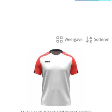
HOCKEY REECE AUSTRALIE
JAKO Matentabellen
STANNO Keeperhandschoenen
Stanno keeperskleding
Weergave
Sorteren