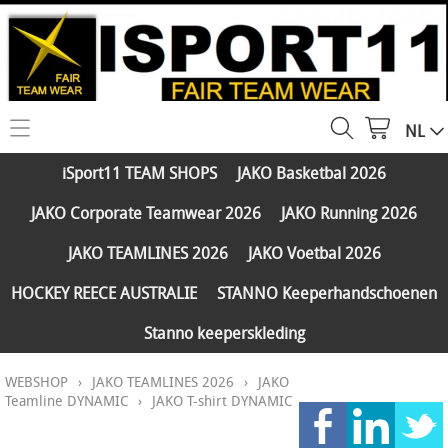
NL
HOME
iSport11 TEAM SHOPS
JAKO Basketbal 2026
WEBSHOP
JAKO Corporate Teamwear 2026
JAKO Running 2026
iSport11 TEAM SHOPS
SERVICES
JAKO TEAMLINES 2026
JAKO Voetbal 2026
JAKO Basketbal 2026
PARTNERS
HOCKEY REECE AUSTRALIE
STANNO Keeperhandschoenen
JAKO Corporate Teamwear 2026
Stanno keeperskleding
FAQ
JAKO Running 2026
WEBSHOP
›
JAKO TEAMLINES 2026
›
JAKO
Klantengroepen
CONTACT
JAKO TEAMLINES 2026
Teamline DYNAMIC
›
JAKO T-shirt DYNAMIC
Verzending - betaling
JAKO Voetbal 2026
MY ISPORT11