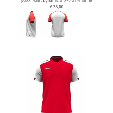
JAKO T-shirt Dynamic wit/koraal/marine
€ 35,00