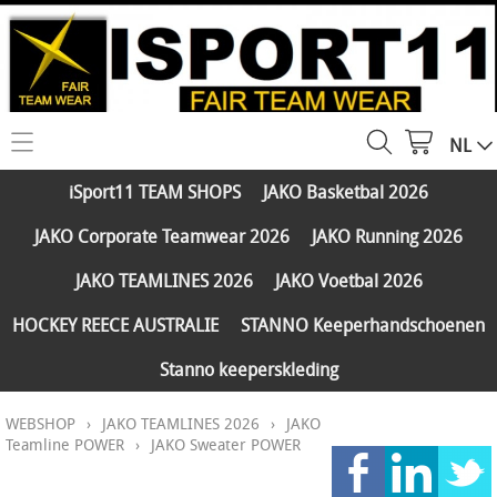
NL
HOME
iSport11 TEAM SHOPS
JAKO Basketbal 2026
WEBSHOP
JAKO Corporate Teamwear 2026
JAKO Running 2026
iSport11 TEAM SHOPS
SERVICES
JAKO TEAMLINES 2026
JAKO Voetbal 2026
JAKO Basketbal 2026
PARTNERS
HOCKEY REECE AUSTRALIE
STANNO Keeperhandschoenen
JAKO Corporate Teamwear 2026
Stanno keeperskleding
FAQ
JAKO Running 2026
WEBSHOP
›
JAKO TEAMLINES 2026
›
JAKO
Klantengroepen
CONTACT
JAKO TEAMLINES 2026
Teamline POWER
›
JAKO Sweater POWER
Verzending - betaling
JAKO Voetbal 2026
MY ISPORT11