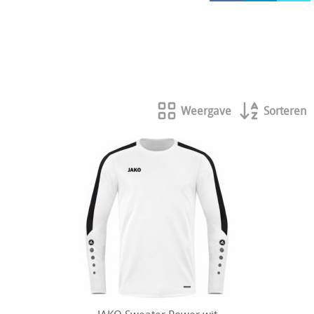
HOCKEY REECE AUSTRALIE
JAKO Matentabellen
STANNO Keeperhandschoenen
Stanno keeperskleding
Weergave
Sorteren