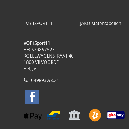
MY ISPORT11
JAKO Matentabellen
VOF iSport11
BE0629857523
ROLLEWAGENSTRAAT 40
1800 VILVOORDE
België
049893.98.21