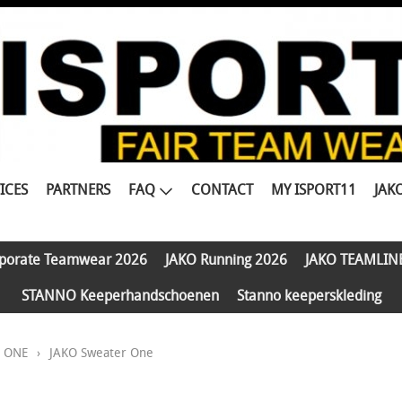
ICES
PARTNERS
FAQ
CONTACT
MY ISPORT11
JAK
porate Teamwear 2026
JAKO Running 2026
JAKO TEAMLIN
STANNO Keeperhandschoenen
Stanno keeperskleding
e ONE
›
JAKO Sweater One