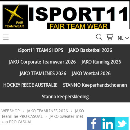
NL
HOME
iSport11 TEAM SHOPS
JAKO Basketbal 2026
WEBSHOP
JAKO Corporate Teamwear 2026
JAKO Running 2026
iSport11 TEAM SHOPS
SERVICES
JAKO TEAMLINES 2026
JAKO Voetbal 2026
JAKO Basketbal 2026
PARTNERS
HOCKEY REECE AUSTRALIE
STANNO Keeperhandschoenen
JAKO Corporate Teamwear 2026
Stanno keeperskleding
FAQ
JAKO Running 2026
WEBSHOP
›
JAKO TEAMLINES 2026
›
JAKO
Klantengroepen
CONTACT
JAKO TEAMLINES 2026
Teamline PRO CASUAL
›
JAKO Sweater met
kap PRO CASUAL
Verzending - betaling
JAKO Voetbal 2026
MY ISPORT11