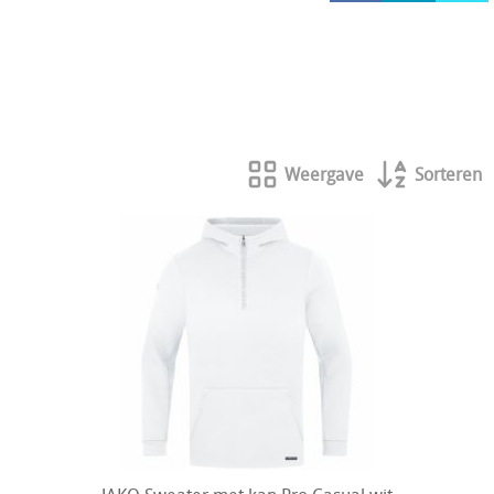
HOCKEY REECE AUSTRALIE
JAKO Matentabellen
STANNO Keeperhandschoenen
Stanno keeperskleding
Weergave
Sorteren