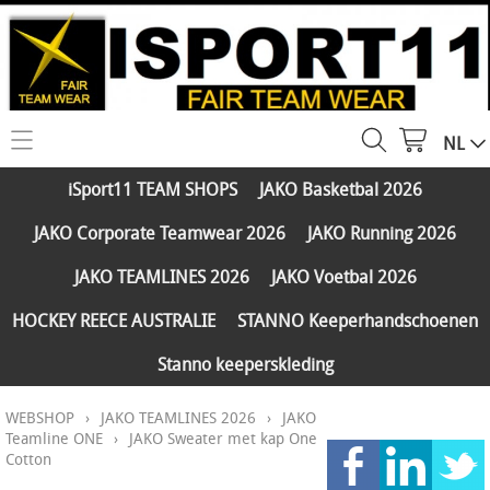
NL
HOME
iSport11 TEAM SHOPS
JAKO Basketbal 2026
WEBSHOP
JAKO Corporate Teamwear 2026
JAKO Running 2026
iSport11 TEAM SHOPS
SERVICES
JAKO TEAMLINES 2026
JAKO Voetbal 2026
JAKO Basketbal 2026
PARTNERS
HOCKEY REECE AUSTRALIE
STANNO Keeperhandschoenen
JAKO Corporate Teamwear 2026
Stanno keeperskleding
FAQ
JAKO Running 2026
WEBSHOP
›
JAKO TEAMLINES 2026
›
JAKO
Klantengroepen
CONTACT
JAKO TEAMLINES 2026
Teamline ONE
›
JAKO Sweater met kap One
Cotton
Verzending - betaling
JAKO Voetbal 2026
MY ISPORT11