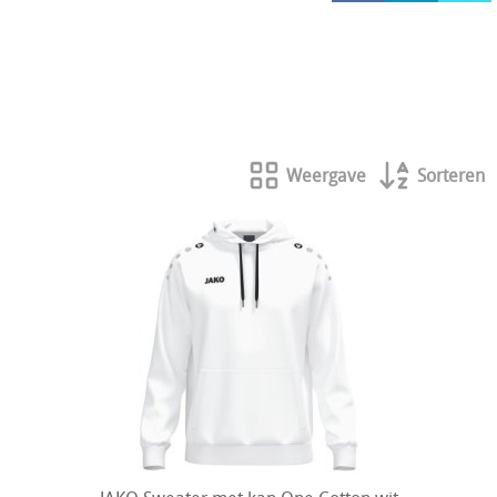
HOCKEY REECE AUSTRALIE
JAKO Matentabellen
STANNO Keeperhandschoenen
Stanno keeperskleding
Weergave
Sorteren