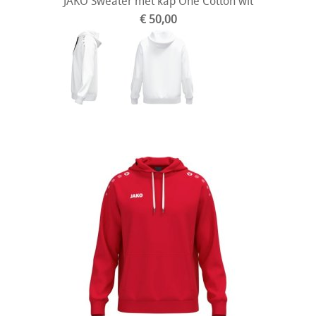
JAKO Sweater met kap One Cotton wit
€ 50,00