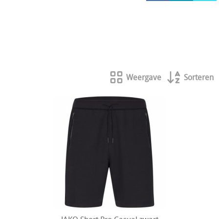
HOCKEY REECE AUSTRALIE
JAKO Matentabellen
STANNO Keeperhandschoenen
Stanno keeperskleding
Weergave
Sorteren