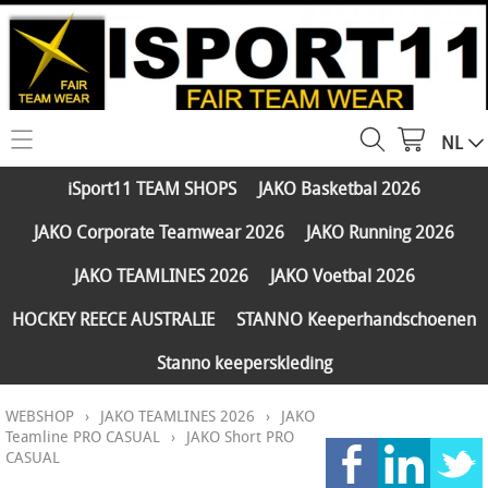
NL
HOME
iSport11 TEAM SHOPS
JAKO Basketbal 2026
WEBSHOP
JAKO Corporate Teamwear 2026
JAKO Running 2026
iSport11 TEAM SHOPS
SERVICES
JAKO TEAMLINES 2026
JAKO Voetbal 2026
JAKO Basketbal 2026
PARTNERS
HOCKEY REECE AUSTRALIE
STANNO Keeperhandschoenen
JAKO Corporate Teamwear 2026
Stanno keeperskleding
FAQ
JAKO Running 2026
WEBSHOP
›
JAKO TEAMLINES 2026
›
JAKO
Klantengroepen
CONTACT
JAKO TEAMLINES 2026
Teamline PRO CASUAL
›
JAKO Short PRO
CASUAL
Verzending - betaling
JAKO Voetbal 2026
MY ISPORT11