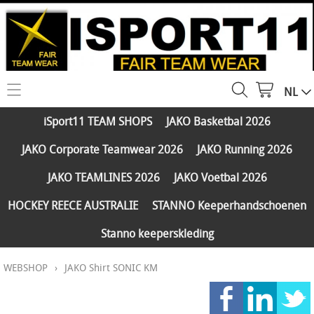
NL
HOME
iSport11 TEAM SHOPS
JAKO Basketbal 2026
WEBSHOP
JAKO Corporate Teamwear 2026
JAKO Running 2026
iSport11 TEAM SHOPS
SERVICES
JAKO TEAMLINES 2026
JAKO Voetbal 2026
JAKO Basketbal 2026
PARTNERS
HOCKEY REECE AUSTRALIE
STANNO Keeperhandschoenen
JAKO Corporate Teamwear 2026
Stanno keeperskleding
FAQ
JAKO Running 2026
WEBSHOP
›
JAKO Shirt SONIC KM
Klantengroepen
CONTACT
JAKO TEAMLINES 2026
Verzending - betaling
JAKO Voetbal 2026
MY ISPORT11