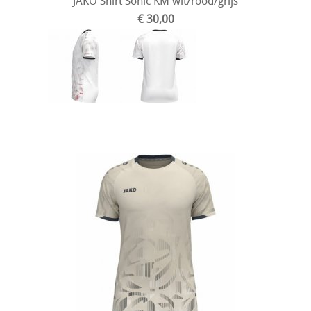
JAKO Shirt Sonic KM wit/rood/grijs
€ 30,00