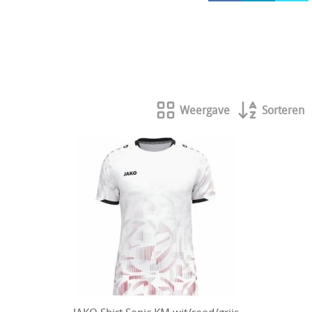
HOCKEY REECE AUSTRALIE
JAKO Matentabellen
STANNO Keeperhandschoenen
Stanno keeperskleding
Weergave
Sorteren