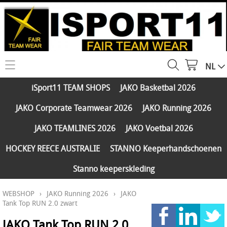
NL
HOME
iSport11 TEAM SHOPS
JAKO Basketbal 2026
WEBSHOP
JAKO Corporate Teamwear 2026
JAKO Running 2026
iSport11 TEAM SHOPS
SERVICES
JAKO TEAMLINES 2026
JAKO Voetbal 2026
JAKO Basketbal 2026
PARTNERS
HOCKEY REECE AUSTRALIE
STANNO Keeperhandschoenen
JAKO Corporate Teamwear 2026
Stanno keeperskleding
FAQ
JAKO Running 2026
WEBSHOP
›
JAKO Running 2026
›
JAKO
Klantengroepen
CONTACT
JAKO TEAMLINES 2026
Tank Top RUN 2.0 zwart
Verzending - betaling
JAKO Voetbal 2026
JAKO Tank Top RUN 2.0
MY ISPORT11