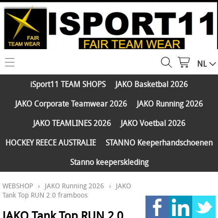
NL
HOME
iSport11 TEAM SHOPS
JAKO Basketbal 2026
WEBSHOP
JAKO Corporate Teamwear 2026
JAKO Running 2026
iSport11 TEAM SHOPS
SERVICES
JAKO TEAMLINES 2026
JAKO Voetbal 2026
JAKO Basketbal 2026
PARTNERS
HOCKEY REECE AUSTRALIE
STANNO Keeperhandschoenen
JAKO Corporate Teamwear 2026
Stanno keeperskleding
FAQ
JAKO Running 2026
WEBSHOP
›
JAKO Running 2026
›
JAKO
Klantengroepen
CONTACT
JAKO TEAMLINES 2026
Tank Top RUN 2.0 framboos
Verzending - betaling
JAKO Voetbal 2026
JAKO Tank Top RUN 2.0
MY ISPORT11