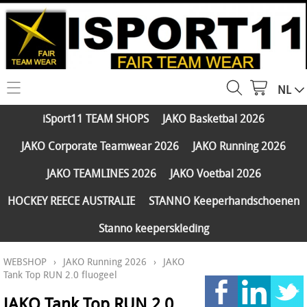
NL
HOME
iSport11 TEAM SHOPS
JAKO Basketbal 2026
WEBSHOP
JAKO Corporate Teamwear 2026
JAKO Running 2026
iSport11 TEAM SHOPS
SERVICES
JAKO TEAMLINES 2026
JAKO Voetbal 2026
JAKO Basketbal 2026
PARTNERS
HOCKEY REECE AUSTRALIE
STANNO Keeperhandschoenen
JAKO Corporate Teamwear 2026
Stanno keeperskleding
FAQ
JAKO Running 2026
WEBSHOP
›
JAKO Running 2026
›
JAKO
Klantengroepen
CONTACT
JAKO TEAMLINES 2026
Tank Top RUN 2.0 fluogeel
Verzending - betaling
JAKO Voetbal 2026
JAKO Tank Top RUN 2.0
MY ISPORT11