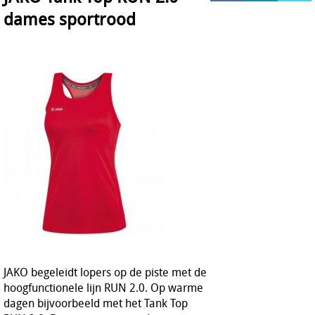
dames sportrood
HOCKEY REECE AUSTRALIE
JAKO Matentabellen
STANNO Keeperhandschoenen
Stanno keeperskleding
JAKO begeleidt lopers op de piste met de
hoogfunctionele lijn RUN 2.0. Op warme
dagen bijvoorbeeld met het Tank Top