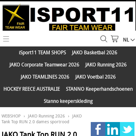
NL
HOME
iSport11 TEAM SHOPS
JAKO Basketbal 2026
WEBSHOP
JAKO Corporate Teamwear 2026
JAKO Running 2026
iSport11 TEAM SHOPS
SERVICES
JAKO TEAMLINES 2026
JAKO Voetbal 2026
JAKO Basketbal 2026
PARTNERS
HOCKEY REECE AUSTRALIE
STANNO Keeperhandschoenen
JAKO Corporate Teamwear 2026
Stanno keeperskleding
FAQ
JAKO Running 2026
WEBSHOP
›
JAKO Running 2026
›
JAKO
Klantengroepen
CONTACT
JAKO TEAMLINES 2026
Tank Top RUN 2.0 dames sportrood
Verzending - betaling
JAKO Voetbal 2026
JAKO Tank Top RUN 2.0
MY ISPORT11