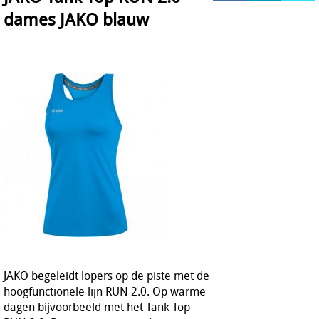
dames JAKO blauw
HOCKEY REECE AUSTRALIE
JAKO Matentabellen
STANNO Keeperhandschoenen
Stanno keeperskleding
JAKO begeleidt lopers op de piste met de
hoogfunctionele lijn RUN 2.0. Op warme
dagen bijvoorbeeld met het Tank Top