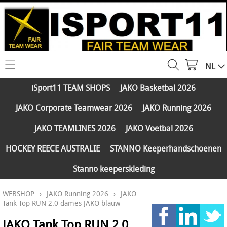
NL
HOME
iSport11 TEAM SHOPS
JAKO Basketbal 2026
WEBSHOP
JAKO Corporate Teamwear 2026
JAKO Running 2026
iSport11 TEAM SHOPS
SERVICES
JAKO TEAMLINES 2026
JAKO Voetbal 2026
JAKO Basketbal 2026
PARTNERS
HOCKEY REECE AUSTRALIE
STANNO Keeperhandschoenen
JAKO Corporate Teamwear 2026
Stanno keeperskleding
FAQ
JAKO Running 2026
WEBSHOP
›
JAKO Running 2026
›
JAKO
Klantengroepen
CONTACT
JAKO TEAMLINES 2026
Tank Top RUN 2.0 dames JAKO blauw
Verzending - betaling
JAKO Voetbal 2026
JAKO Tank Top RUN 2.0
MY ISPORT11