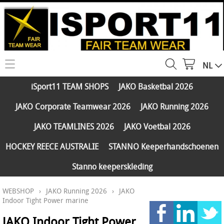
NL
HOME
iSport11 TEAM SHOPS
JAKO Basketbal 2026
WEBSHOP
JAKO Corporate Teamwear 2026
JAKO Running 2026
iSport11 TEAM SHOPS
SERVICES
JAKO TEAMLINES 2026
JAKO Voetbal 2026
JAKO Basketbal 2026
PARTNERS
HOCKEY REECE AUSTRALIE
STANNO Keeperhandschoenen
JAKO Corporate Teamwear 2026
Stanno keeperskleding
FAQ
JAKO Running 2026
WEBSHOP
›
JAKO Running 2026
›
JAKO
Klantengroepen
CONTACT
JAKO TEAMLINES 2026
Indoor Tight Power marine
Verzending - betaling
JAKO Voetbal 2026
JAKO Indoor Tight Power
MY ISPORT11