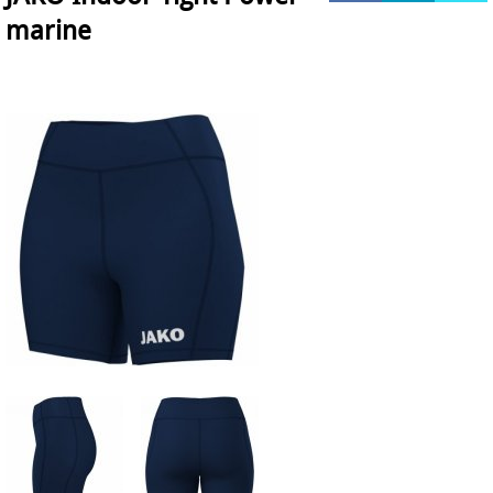
marine
HOCKEY REECE AUSTRALIE
JAKO Matentabellen
STANNO Keeperhandschoenen
Stanno keeperskleding