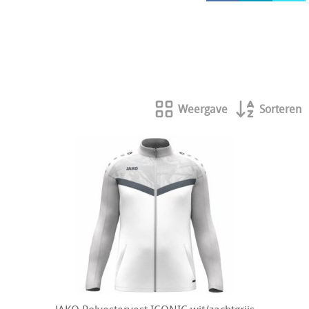
HOCKEY REECE AUSTRALIE
JAKO Matentabellen
STANNO Keeperhandschoenen
Stanno keeperskleding
Weergave
Sorteren