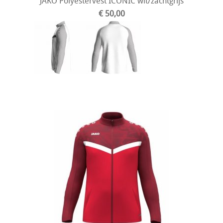
JAKO Polyestervest ICONIC wit/zachtgrijs
€ 50,00