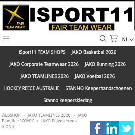
NL
HOME
iSport11 TEAM SHOPS
JAKO Basketbal 2026
WEBSHOP
JAKO Corporate Teamwear 2026
JAKO Running 2026
iSport11 TEAM SHOPS
SERVICES
JAKO TEAMLINES 2026
JAKO Voetbal 2026
JAKO Basketbal 2026
PARTNERS
HOCKEY REECE AUSTRALIE
STANNO Keeperhandschoenen
JAKO Corporate Teamwear 2026
Stanno keeperskleding
FAQ
JAKO Running 2026
WEBSHOP
›
JAKO TEAMLINES 2026
›
JAKO
Klantengroepen
CONTACT
JAKO TEAMLINES 2026
Teamline ICONIC
›
JAKO Polyestervest
ICONIC
Verzending - betaling
JAKO Voetbal 2026
MY ISPORT11