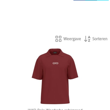
HOCKEY REECE AUSTRALIE
JAKO Matentabellen
STANNO Keeperhandschoenen
Stanno keeperskleding
Weergave
Sorteren