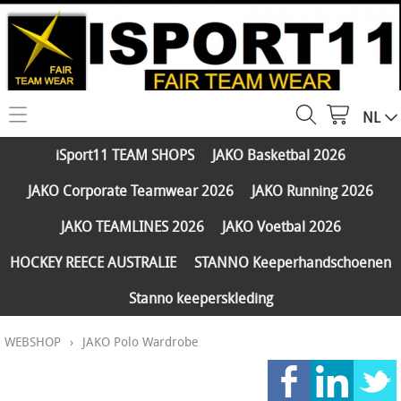
NL
HOME
iSport11 TEAM SHOPS
JAKO Basketbal 2026
WEBSHOP
JAKO Corporate Teamwear 2026
JAKO Running 2026
iSport11 TEAM SHOPS
SERVICES
JAKO TEAMLINES 2026
JAKO Voetbal 2026
JAKO Basketbal 2026
PARTNERS
HOCKEY REECE AUSTRALIE
STANNO Keeperhandschoenen
JAKO Corporate Teamwear 2026
Stanno keeperskleding
FAQ
JAKO Running 2026
WEBSHOP
›
JAKO Polo Wardrobe
Klantengroepen
CONTACT
JAKO TEAMLINES 2026
Verzending - betaling
JAKO Voetbal 2026
MY ISPORT11