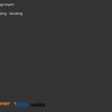
ngroepen
ing - betaling