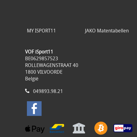
MY ISPORT11
JAKO Matentabellen
VOF iSport11
BE0629857523
ROLLEWAGENSTRAAT 40
1800 VILVOORDE
België
049893.98.21