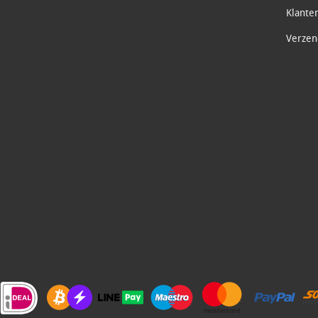
Klante
Verzend