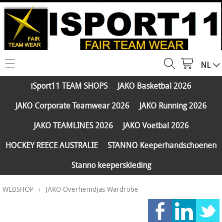
NL
HOME
iSport11 TEAM SHOPS
JAKO Basketbal 2026
WEBSHOP
JAKO Corporate Teamwear 2026
JAKO Running 2026
iSport11 TEAM SHOPS
SERVICES
JAKO TEAMLINES 2026
JAKO Voetbal 2026
JAKO Basketbal 2026
PARTNERS
HOCKEY REECE AUSTRALIE
STANNO Keeperhandschoenen
JAKO Corporate Teamwear 2026
Stanno keeperskleding
FAQ
JAKO Running 2026
WEBSHOP
›
JAKO Overhemdjas Wardrobe
Klantengroepen
CONTACT
JAKO TEAMLINES 2026
Verzending - betaling
JAKO Voetbal 2026
MY ISPORT11