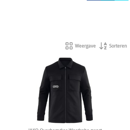
HOCKEY REECE AUSTRALIE
JAKO Matentabellen
STANNO Keeperhandschoenen
Stanno keeperskleding
Weergave
Sorteren