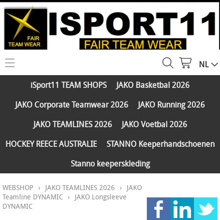
NL
HOME
iSport11 TEAM SHOPS
JAKO Basketbal 2026
WEBSHOP
JAKO Corporate Teamwear 2026
JAKO Running 2026
iSport11 TEAM SHOPS
SERVICES
JAKO TEAMLINES 2026
JAKO Voetbal 2026
JAKO Basketbal 2026
PARTNERS
HOCKEY REECE AUSTRALIE
STANNO Keeperhandschoenen
JAKO Corporate Teamwear 2026
Stanno keeperskleding
FAQ
JAKO Running 2026
WEBSHOP
›
JAKO TEAMLINES 2026
›
JAKO
Klantengroepen
CONTACT
JAKO TEAMLINES 2026
Teamline DYNAMIC
›
JAKO Longsleeve
DYNAMIC
Verzending - betaling
JAKO Voetbal 2026
MY ISPORT11