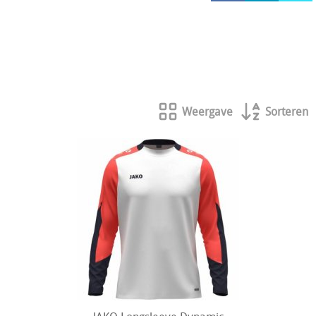
HOCKEY REECE AUSTRALIE
JAKO Matentabellen
STANNO Keeperhandschoenen
Stanno keeperskleding
Weergave
Sorteren