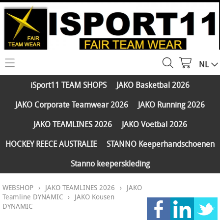
NL
HOME
iSport11 TEAM SHOPS
JAKO Basketbal 2026
WEBSHOP
JAKO Corporate Teamwear 2026
JAKO Running 2026
iSport11 TEAM SHOPS
SERVICES
JAKO TEAMLINES 2026
JAKO Voetbal 2026
JAKO Basketbal 2026
PARTNERS
HOCKEY REECE AUSTRALIE
STANNO Keeperhandschoenen
JAKO Corporate Teamwear 2026
Stanno keeperskleding
FAQ
JAKO Running 2026
WEBSHOP
›
JAKO TEAMLINES 2026
›
JAKO
Klantengroepen
CONTACT
JAKO TEAMLINES 2026
Teamline DYNAMIC
›
JAKO Kousen
DYNAMIC
Verzending - betaling
JAKO Voetbal 2026
MY ISPORT11