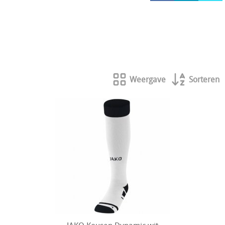
HOCKEY REECE AUSTRALIE
JAKO Matentabellen
STANNO Keeperhandschoenen
Stanno keeperskleding
Weergave
Sorteren