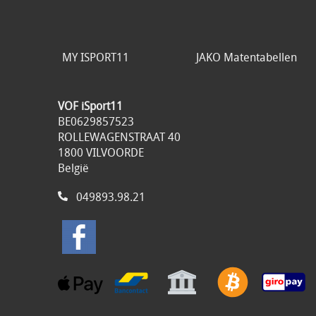
MY ISPORT11
JAKO Matentabellen
VOF iSport11
BE0629857523
ROLLEWAGENSTRAAT 40
1800 VILVOORDE
België
049893.98.21