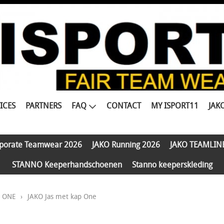
ICES
PARTNERS
FAQ
CONTACT
MY ISPORT11
JAK
porate Teamwear 2026
JAKO Running 2026
JAKO TEAMLIN
STANNO Keeperhandschoenen
Stanno keeperskleding
e ONE
›
JAKO Jas met kap One