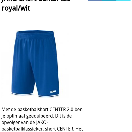
royal/wit
HOCKEY REECE AUSTRALIE
JAKO Matentabellen
STANNO Keeperhandschoenen
Stanno keeperskleding
Met de basketbalshort CENTER 2.0 ben
je optimaal geequipeerd. Dit is de
opvolger van de JAKO-
basketbalklassieker, short CENTER. Het