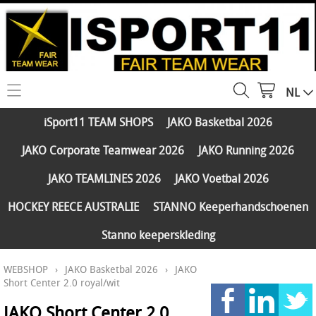
NL
HOME
iSport11 TEAM SHOPS
JAKO Basketbal 2026
WEBSHOP
JAKO Corporate Teamwear 2026
JAKO Running 2026
iSport11 TEAM SHOPS
SERVICES
JAKO TEAMLINES 2026
JAKO Voetbal 2026
JAKO Basketbal 2026
PARTNERS
HOCKEY REECE AUSTRALIE
STANNO Keeperhandschoenen
JAKO Corporate Teamwear 2026
Stanno keeperskleding
FAQ
JAKO Running 2026
WEBSHOP
›
JAKO Basketbal 2026
›
JAKO
Klantengroepen
CONTACT
JAKO TEAMLINES 2026
Short Center 2.0 royal/wit
Verzending - betaling
JAKO Voetbal 2026
JAKO Short Center 2.0
MY ISPORT11