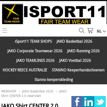
NL
HOME
iSport11 TEAM SHOPS
JAKO Basketbal 2026
WEBSHOP
JAKO Corporate Teamwear 2026
JAKO Running 2026
iSport11 TEAM SHOPS
SERVICES
JAKO TEAMLINES 2026
JAKO Voetbal 2026
JAKO Basketbal 2026
PARTNERS
HOCKEY REECE AUSTRALIE
STANNO Keeperhandschoenen
JAKO Corporate Teamwear 2026
Stanno keeperskleding
FAQ
JAKO Running 2026
WEBSHOP
›
JAKO Basketbal 2026
›
JAKO
Klantengroepen
CONTACT
JAKO TEAMLINES 2026
Shirt CENTER 2.0 zwart/wit
Verzending - betaling
JAKO Voetbal 2026
JAKO Shirt CENTER 2.0
MY ISPORT11