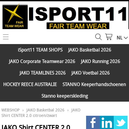
NL
HOME
iSport11 TEAM SHOPS
JAKO Basketbal 2026
WEBSHOP
JAKO Corporate Teamwear 2026
JAKO Running 2026
iSport11 TEAM SHOPS
SERVICES
JAKO TEAMLINES 2026
JAKO Voetbal 2026
JAKO Basketbal 2026
PARTNERS
HOCKEY REECE AUSTRALIE
STANNO Keeperhandschoenen
JAKO Corporate Teamwear 2026
Stanno keeperskleding
FAQ
JAKO Running 2026
WEBSHOP
›
JAKO Basketbal 2026
›
JAKO
Klantengroepen
CONTACT
JAKO TEAMLINES 2026
Shirt CENTER 2.0 citroen/zwart
Verzending - betaling
JAKO Voetbal 2026
JAKO Shirt CENTER 2.0
MY ISPORT11