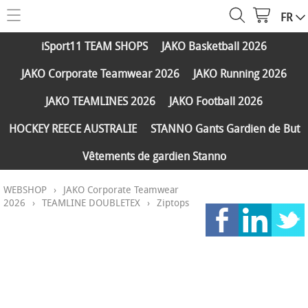
FR
HOME
iSport11 TEAM SHOPS
JAKO Basketball 2026
WEBSHOP
JAKO Corporate Teamwear 2026
JAKO Running 2026
iSport11 TEAM SHOPS
SERVICES
JAKO TEAMLINES 2026
JAKO Football 2026
JAKO Basketball 2026
PARTENAIRES
HOCKEY REECE AUSTRALIE
STANNO Gants Gardien de But
JAKO Corporate Teamwear 2026
Vêtements de gardien Stanno
FAQ
JAKO Running 2026
WEBSHOP
›
JAKO Corporate Teamwear
Réductions
CONTACT
JAKO TEAMLINES 2026
2026
›
TEAMLINE DOUBLETEX
›
Ziptops
Expédition et paiements
JAKO Football 2026
MY ISPORT11
HOCKEY REECE AUSTRALIE
STANNO Gants Gardien de But