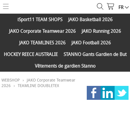
FR
HOME
iSport11 TEAM SHOPS
JAKO Basketball 2026
WEBSHOP
JAKO Corporate Teamwear 2026
JAKO Running 2026
iSport11 TEAM SHOPS
SERVICES
JAKO TEAMLINES 2026
JAKO Football 2026
JAKO Basketball 2026
PARTENAIRES
HOCKEY REECE AUSTRALIE
STANNO Gants Gardien de But
JAKO Corporate Teamwear 2026
Vêtements de gardien Stanno
FAQ
JAKO Running 2026
WEBSHOP
›
JAKO Corporate Teamwear
Réductions
CONTACT
JAKO TEAMLINES 2026
2026
›
TEAMLINE DOUBLETEX
Expédition et paiements
JAKO Football 2026
MY ISPORT11
HOCKEY REECE AUSTRALIE
STANNO Gants Gardien de But