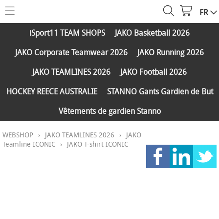
FR
HOME
iSport11 TEAM SHOPS
JAKO Basketball 2026
WEBSHOP
JAKO Corporate Teamwear 2026
JAKO Running 2026
iSport11 TEAM SHOPS
SERVICES
JAKO TEAMLINES 2026
JAKO Football 2026
JAKO Basketball 2026
PARTENAIRES
HOCKEY REECE AUSTRALIE
STANNO Gants Gardien de But
JAKO Corporate Teamwear 2026
Vêtements de gardien Stanno
FAQ
JAKO Running 2026
WEBSHOP
›
JAKO TEAMLINES 2026
›
JAKO
Réductions
CONTACT
JAKO TEAMLINES 2026
Teamline ICONIC
›
JAKO T-shirt ICONIC
Expédition et paiements
JAKO Football 2026
MY ISPORT11
HOCKEY REECE AUSTRALIE
STANNO Gants Gardien de But