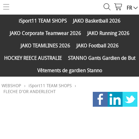
FR
HOME
iSport11 TEAM SHOPS
JAKO Basketball 2026
WEBSHOP
JAKO Corporate Teamwear 2026
JAKO Running 2026
iSport11 TEAM SHOPS
SERVICES
JAKO TEAMLINES 2026
JAKO Football 2026
JAKO Basketball 2026
PARTENAIRES
HOCKEY REECE AUSTRALIE
STANNO Gants Gardien de But
JAKO Corporate Teamwear 2026
Vêtements de gardien Stanno
FAQ
JAKO Running 2026
WEBSHOP
›
iSport11 TEAM SHOPS
›
Réductions
CONTACT
JAKO TEAMLINES 2026
FLECHE D'OR ANDERLECHT
Expédition et paiements
JAKO Football 2026
MY ISPORT11
HOCKEY REECE AUSTRALIE
STANNO Gants Gardien de But