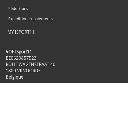
Réductions
Expédition et paiements
MY ISPORT11
VOF iSport11
BE0629857523
ROLLEWAGENSTRAAT 40
1800 VILVOORDE
Belgique
049893.98.21