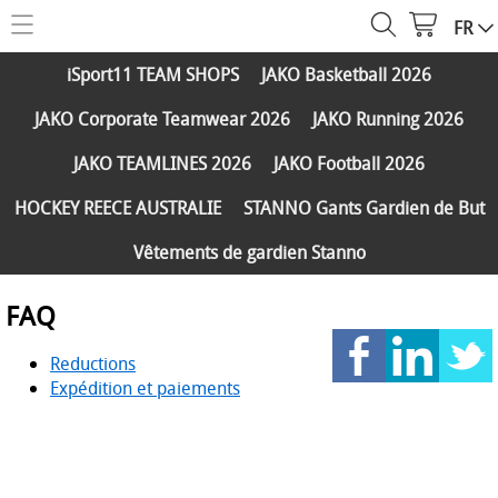
FR
HOME
iSport11 TEAM SHOPS
JAKO Basketball 2026
WEBSHOP
JAKO Corporate Teamwear 2026
JAKO Running 2026
iSport11 TEAM SHOPS
SERVICES
JAKO TEAMLINES 2026
JAKO Football 2026
JAKO Basketball 2026
PARTENAIRES
HOCKEY REECE AUSTRALIE
STANNO Gants Gardien de But
JAKO Corporate Teamwear 2026
Vêtements de gardien Stanno
FAQ
JAKO Running 2026
Réductions
FAQ
CONTACT
JAKO TEAMLINES 2026
Expédition et paiements
Reductions
JAKO Football 2026
MY ISPORT11
Expédition et paiements
HOCKEY REECE AUSTRALIE
STANNO Gants Gardien de But