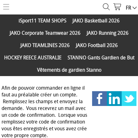
FR
HOME
iSport11 TEAM SHOPS
JAKO Basketball 2026
WEBSHOP
JAKO Corporate Teamwear 2026
JAKO Running 2026
iSport11 TEAM SHOPS
SERVICES
JAKO TEAMLINES 2026
JAKO Football 2026
JAKO Basketball 2026
PARTENAIRES
HOCKEY REECE AUSTRALIE
STANNO Gants Gardien de But
JAKO Corporate Teamwear 2026
Vêtements de gardien Stanno
FAQ
JAKO Running 2026
Réductions
CONTACT
Afin de pouvoir commander en ligne il
JAKO TEAMLINES 2026
faut au préalable créer un compte.
Expédition et paiements
JAKO Football 2026
Remplissez les champs et envoyez la
MY ISPORT11
demande. Vous recevrez un mail avec
HOCKEY REECE AUSTRALIE
un code de confirmation. Lorsque vous
remplissez votre code de confirmation
STANNO Gants Gardien de But
vous êtes enregistrés et vous avez crée
votre propre compte.