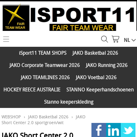
NL
HOME
iSport11 TEAM SHOPS
JAKO Basketbal 2026
WEBSHOP
JAKO Corporate Teamwear 2026
JAKO Running 2026
iSport11 TEAM SHOPS
SERVICES
JAKO TEAMLINES 2026
JAKO Voetbal 2026
JAKO Basketbal 2026
PARTNERS
HOCKEY REECE AUSTRALIE
STANNO Keeperhandschoenen
JAKO Corporate Teamwear 2026
Stanno keeperskleding
FAQ
JAKO Running 2026
WEBSHOP
›
JAKO Basketbal 2026
›
JAKO
Klantengroepen
CONTACT
JAKO TEAMLINES 2026
Short Center 2.0 sportgroen/wit
Verzending - betaling
JAKO Voetbal 2026
JAKO Short Center 2.0
MY ISPORT11