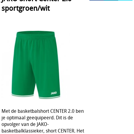
sportgroen/wit
HOCKEY REECE AUSTRALIE
JAKO Matentabellen
STANNO Keeperhandschoenen
Stanno keeperskleding
Met de basketbalshort CENTER 2.0 ben
je optimaal geequipeerd. Dit is de
opvolger van de JAKO-
basketbalklassieker, short CENTER. Het