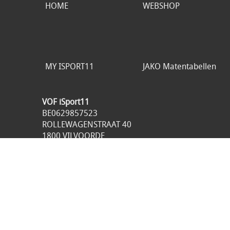
HOME
WEBSHOP
MY ISPORT11
JAKO Matentabellen
VOF iSport11
BE0629857523
ROLLEWAGENSTRAAT 40
1800 VILVOORDE
België
049893.98.21