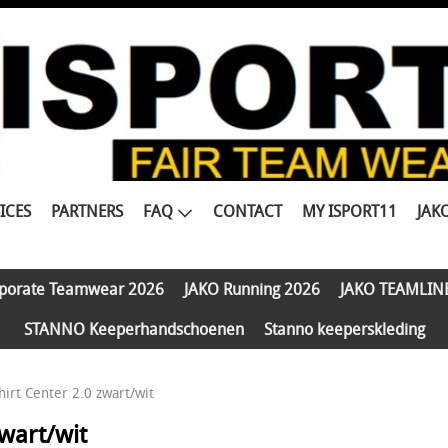
ICES
PARTNERS
FAQ
CONTACT
MY ISPORT11
JAK
porate Teamwear 2026
JAKO Running 2026
JAKO TEAMLIN
STANNO Keeperhandschoenen
Stanno keeperskleding
irt Center 2.0 zwart/wit
zwart/wit