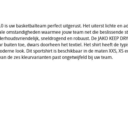
0 is uw basketbalteam perfect uitgerust. Het uiterst lichte en
ale omstandigheden waarmee jouw team net die beslissende sta
onderhoudsvriendelijk, sneldrogend en robuust. De JAKO KEEP DRY
 buiten toe, dwars doorheen het textiel. Het shirt heeft de typ
oderne look. Dit sportshirt is beschikbaar in de maten XXS, XS e
an de zes kleurvarianten past ongetwijfeld bij uw team.