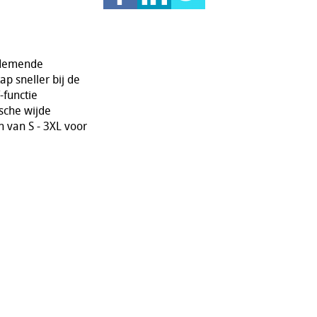
 ademende
p sneller bij de
-functie
ische wijde
n van S - 3XL voor