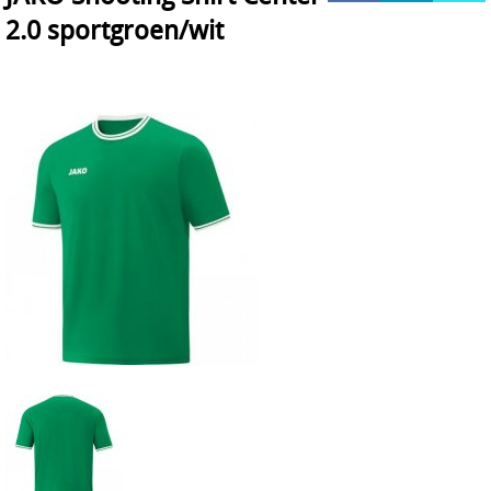
2.0 sportgroen/wit
HOCKEY REECE AUSTRALIE
JAKO Matentabellen
STANNO Keeperhandschoenen
Stanno keeperskleding