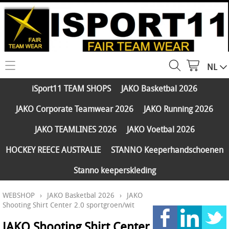
NL
HOME
iSport11 TEAM SHOPS
JAKO Basketbal 2026
WEBSHOP
JAKO Corporate Teamwear 2026
JAKO Running 2026
iSport11 TEAM SHOPS
SERVICES
JAKO TEAMLINES 2026
JAKO Voetbal 2026
JAKO Basketbal 2026
PARTNERS
HOCKEY REECE AUSTRALIE
STANNO Keeperhandschoenen
JAKO Corporate Teamwear 2026
Stanno keeperskleding
FAQ
JAKO Running 2026
WEBSHOP
›
JAKO Basketbal 2026
›
JAKO
Klantengroepen
CONTACT
JAKO TEAMLINES 2026
Shooting Shirt Center 2.0 sportgroen/wit
Verzending - betaling
JAKO Voetbal 2026
JAKO Shooting Shirt Center
MY ISPORT11