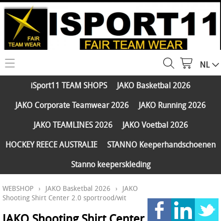
NL
HOME
iSport11 TEAM SHOPS
JAKO Basketbal 2026
WEBSHOP
JAKO Corporate Teamwear 2026
JAKO Running 2026
iSport11 TEAM SHOPS
SERVICES
JAKO TEAMLINES 2026
JAKO Voetbal 2026
JAKO Basketbal 2026
PARTNERS
HOCKEY REECE AUSTRALIE
STANNO Keeperhandschoenen
JAKO Corporate Teamwear 2026
Stanno keeperskleding
FAQ
JAKO Running 2026
WEBSHOP
›
JAKO Basketbal 2026
›
JAKO
Klantengroepen
CONTACT
JAKO TEAMLINES 2026
Shooting Shirt Center 2.0 sportrood/wit
Verzending - betaling
JAKO Voetbal 2026
JAKO Shooting Shirt Center
MY ISPORT11